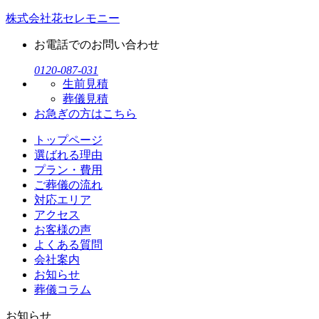
株式会社花セレモニー
お電話でのお問い合わせ
0120-087-031
生前見積
葬儀見積
お急ぎの方
はこちら
トップページ
選ばれる理由
プラン・費用
ご葬儀の流れ
対応エリア
アクセス
お客様の声
よくある質問
会社案内
お知らせ
葬儀コラム
お知らせ