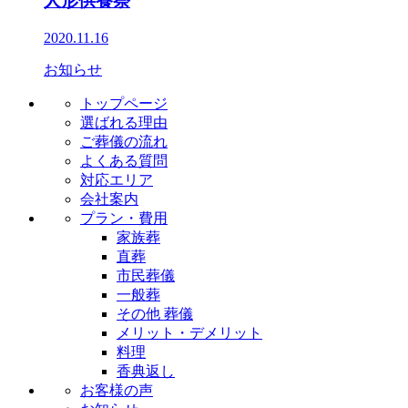
人形供養祭
2020.11.16
お知らせ
トップページ
選ばれる理由
ご葬儀の流れ
よくある質問
対応エリア
会社案内
プラン・費用
家族葬
直葬
市民葬儀
一般葬
その他 葬儀
メリット・デメリット
料理
香典返し
お客様の声