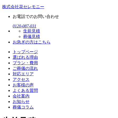
株式会社花セレモニー
お電話でのお問い合わせ
0120-087-031
生前見積
葬儀見積
お急ぎの方
はこちら
トップページ
選ばれる理由
プラン・費用
ご葬儀の流れ
対応エリア
アクセス
お客様の声
よくある質問
会社案内
お知らせ
葬儀コラム