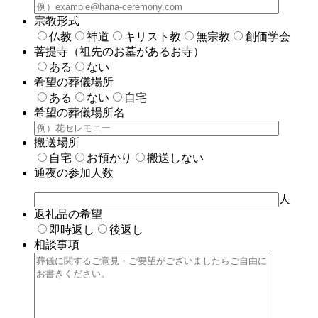
宗教形式
仏教
神道
キリスト教
無宗教
創価学会
菩提寺（祖先のお墓があるお寺）
ある
ない
希望の葬儀場所
ある
ない
自宅
希望の葬儀場所名
搬送場所
自宅
お預かり
搬送しない
通夜の参加人数
人
返礼品の希望
即時返し
後返し
相談事項