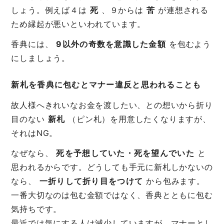
しょう。例えば４は
死
、９からは
苦
が連想される
ため縁起が悪いといわれています。
香典には、
9以外の奇数を意識した金額
を包むよう
にしましょう。
新札を香典に包むとマナー違反と思われることも
故人様へきれいなお金を渡したい、との想いから折り
目のない
新札
（ピン札）を用意したくなりますが、
それはNG。
なぜなら、
死を予想していた・死を望んでいた
と
思われるからです。どうしても手元に新札しかないの
なら、
一折りして折り目をつけて
から包みます。
一番大切なのは包む金額ではなく、香典とともに包む
気持ちです。
最近では気にする人は減少していますが、マナーとし