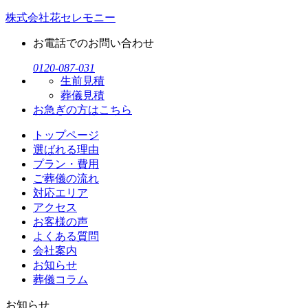
株式会社花セレモニー
お電話でのお問い合わせ
0120-087-031
生前見積
葬儀見積
お急ぎの方
はこちら
トップページ
選ばれる理由
プラン・費用
ご葬儀の流れ
対応エリア
アクセス
お客様の声
よくある質問
会社案内
お知らせ
葬儀コラム
お知らせ